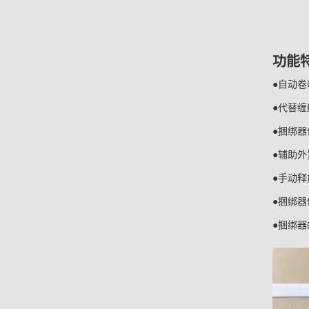
功能
●自动
●代替
●捆绑
●辅助
●手动
●捆绑
●捆绑