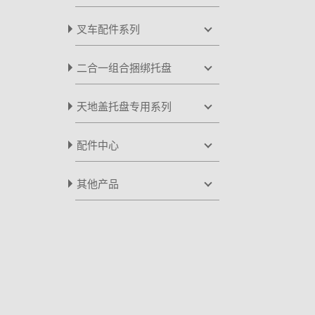
LB-2800M1C
LB-3800W3
叉车配件系列
LB-2800M1D
LB-3800W4
LB-3800WT1
二合一组合捆绑托盘
LB-3800W1A
LB-3800W5
LB-3800WT2
二合一塑料组合捆绑托盘
天地盖托盘专用系列
LB-3800W1B
二合一木制组合捆绑托盘
LB-3800W1C
LB-1500W
配件中心
二合一钢制组合捆绑托盘
LB-3800W1D
LB-1700N
车用套圈
其他产品
LB-3800W2
托盘专用钩
集装箱运输捆绑器
叉车专用铁支架
扳手